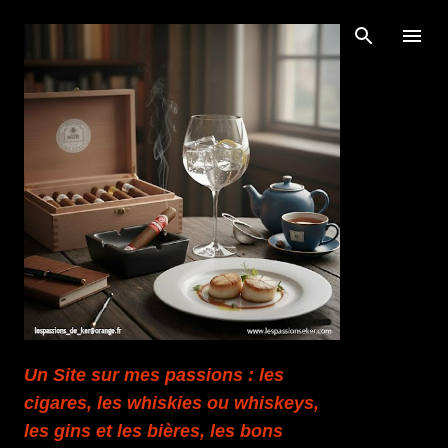
Accéder au contenu principal
Un Site sur mes passions : les
cigares, les whiskies ou whiskeys,
les gins et les bières, les bons