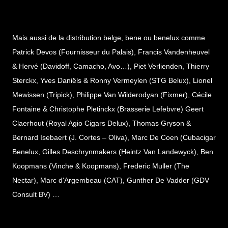
Mais aussi de la distribution belge, bene ou benelux comme
Patrick Devos (Fournisseur du Palais), Francis Vandenheuvel
& Hervé (Davidoff, Camacho, Avo…), Piet Verlienden, Thierry
Sterckx, Yves Daniëls & Ronny Vermeylen (STG Belux), Lionel
Mewissen (Tripick), Philippe Van Wilderodyan (Fixmer), Cécile
Fontaine & Christophe Pletinckx (Brasserie Lefebvre) Geert
Claerhout (Royal Agio Cigars Delux), Thomas Gryson &
Bernard Isebaert (J. Cortes – Oliva), Marc De Coen (Cubacigar
Benelux, Gilles Deschrynmakers (Heintz Van Landewyck), Ben
Koopmans (Vinche & Koopmans), Frederic Muller (The
Nectar), Marc d'Argembeau (CAT), Gunther De Vadder (GDV
Consult BV) …