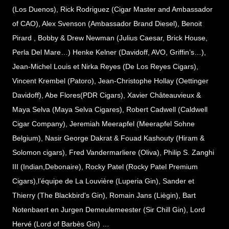
(Los Duenos), Rick Rodriguez (Cigar Master and Ambassador
of CAO), Alex Svenson (Ambassador Brand Diesel), Benoit
Pirard , Bobby & Drew Newman (Julius Caesar, Brick House,
Perla Del Mare…) Henke Kelner (Davidoff, AVO, Griffin’s…),
Jean-Michel Louis et Nirka Reyes (De Los Reyes Cigars),
Vincent Krembel (Patoro), Jean-Christophe Hollay (Oettinger
Davidoff), Abe Flores(PDR Cigars), Xavier Châteauvieux &
Maya Selva (Maya Selva Cigares), Robert Cadwell (Caldwell
Cigar Company), Jeremiah Meerapfel (Meerapfel Sohne
Belgium), Nasir George Dakrat & Fouad Kashouty (Hiram &
Solomon cigars), Fred Vandermarliere (Oliva), Philip S. Zanghi
III (Indian,Debonaire), Rocky Patel (Rocky Patel Premium
Cigars),l’équipe de La Louvière (Luperia Gin), Sander et
Thierry (The Blackbird's Gin), Romain Jans (Liègin), Bart
Notenbaert en Jurgen Demeulemeester (Sir Chill Gin), Lord
Hervé (Lord of Barbès Gin) …