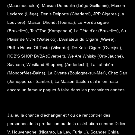
(Maasmechelen), Maison Demoulin (Liège Guillemin), Maison
Leclercq (Liège), Denis Delporte (Charleroi), JPP Cigares (La
Louvière), Maison Dhondt (Tournai), Le Roi du cigare
(Bruxelles), TasTToe (Kampenout) La Tête d’or (Bruxelles), Au
Plaisir de Vivre (Waterloo), L’Amateur du Cigare (Wavre),
Philbo House Of Taste (Vilvorde), De Kelle Cigars (Overijse),
ROB'S SHOP BVBA (Overpelt), We Are Whisky (Orp-Jauche),
Savhana, Westland Shopping (Anderlecht), La Tabatière
(Mondorf-les-Bains), La Civette (Boulogne-sur-Mer), Chez Dan
(Jemeppe-sur-Sambre), La Maison Baelen et il m’en reste
encore un fameux paquet à faire dans les prochaines années.
J’ai eu la chance d’échanger et / ou de rencontrer des
personnes de la production ou de la distribution comme Didier
V. Houvenaghel (Nicarao, La Ley, Furia…), Scander Chida