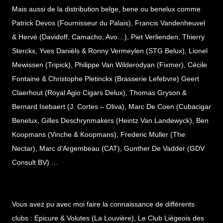
Mais aussi de la distribution belge, bene ou benelux comme
Patrick Devos (Fournisseur du Palais), Francis Vandenheuvel
& Hervé (Davidoff, Camacho, Avo…), Piet Verlienden, Thierry
Sterckx, Yves Daniëls & Ronny Vermeylen (STG Belux), Lionel
Mewissen (Tripick), Philippe Van Wilderodyan (Fixmer), Cécile
Fontaine & Christophe Pletinckx (Brasserie Lefebvre) Geert
Claerhout (Royal Agio Cigars Delux), Thomas Gryson &
Bernard Isebaert (J. Cortes – Oliva), Marc De Coen (Cubacigar
Benelux, Gilles Deschrynmakers (Heintz Van Landewyck), Ben
Koopmans (Vinche & Koopmans), Frederic Muller (The
Nectar), Marc d'Argembeau (CAT), Gunther De Vadder (
GDV
Consult BV)
…
Vous avez pu avec moi faire la connaissance de différents
clubs : Epicure & Volutes (La Louvière), Le Club Liégeois des