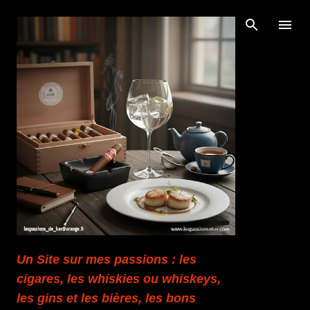
Accéder au contenu principal
Un Site sur mes passions : les
cigares, les whiskies ou whiskeys,
les gins et les bières, les bons