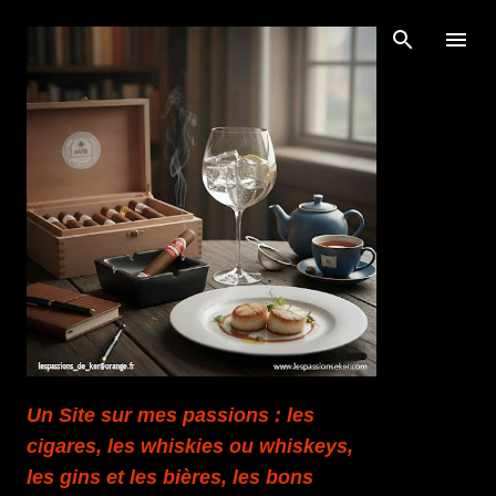
Accéder au contenu principal
Un Site sur mes passions : les
cigares, les whiskies ou whiskeys,
les gins et les bières, les bons