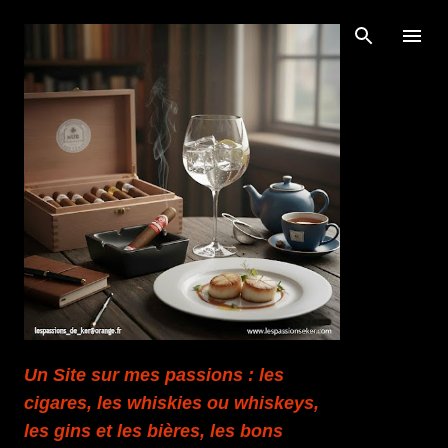
Accéder au contenu principal
Un Site sur mes passions : les
cigares, les whiskies ou whiskeys,
les gins et les bières, les bons