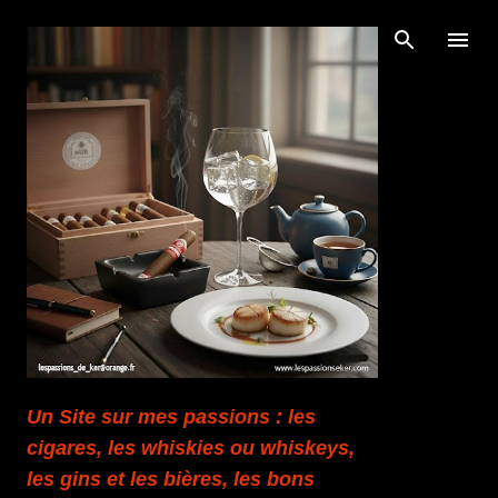
Accéder au contenu principal
Un Site sur mes passions : les
cigares, les whiskies ou whiskeys,
les gins et les bières, les bons