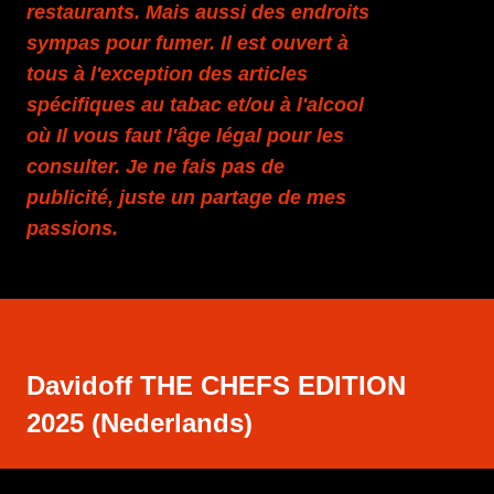
restaurants. Mais aussi des endroits
sympas pour fumer. Il est ouvert à
tous à l'exception des articles
spécifiques au tabac et/ou à l'alcool
où Il vous faut l'âge légal pour les
consulter. Je ne fais pas de
publicité, juste un partage de mes
passions.
Davidoff THE CHEFS EDITION
2025 (Nederlands)