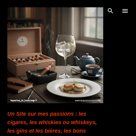
Accéder au contenu principal
Un Site sur mes passions : les
cigares, les whiskies ou whiskeys,
les gins et les bières, les bons