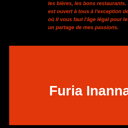
les bières, les bons restaurants
est ouvert à tous à l'exception de
où Il vous faut l'âge légal pour l
un partage de mes passions.
Furia Inann