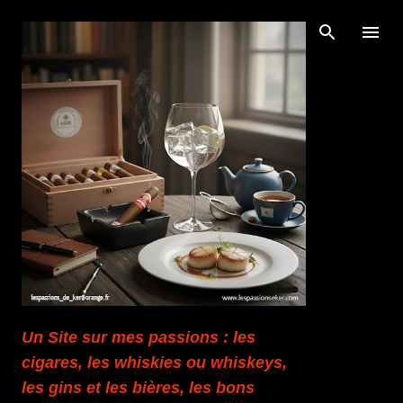
Accéder au contenu principal
Un Site sur mes passions : les
cigares, les whiskies ou whiskeys,
les gins et les bières, les bons