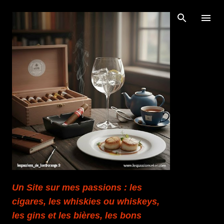
Accéder au contenu principal
Un Site sur mes passions : les
cigares, les whiskies ou whiskeys,
les gins et les bières, les bons