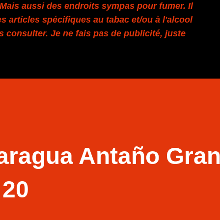
. Mais aussi des endroits sympas pour fumer. Il
s articles spécifiques au tabac et/ou à l'alcool
es consulter. Je ne fais pas de publicité, juste
aragua Antaño Gra
 20