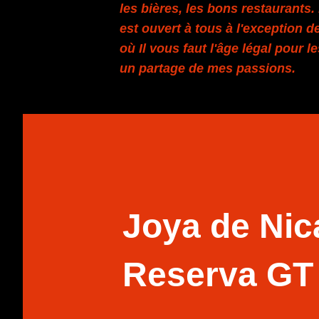
les bières, les bons restaurants
est ouvert à tous à l'exception de
où Il vous faut l'âge légal pour l
un partage de mes passions.
Joya de Nic
Reserva GT