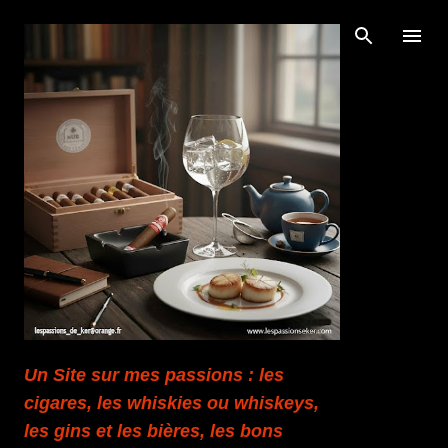
Accéder au contenu principal
Un Site sur mes passions : les
cigares, les whiskies ou whiskeys,
les gins et les bières, les bons