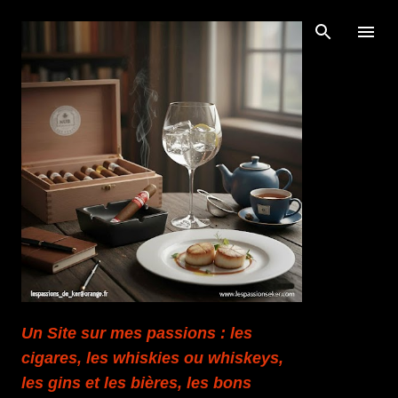
Accéder au contenu principal
Un Site sur mes passions : les
cigares, les whiskies ou whiskeys,
les gins et les bières, les bons