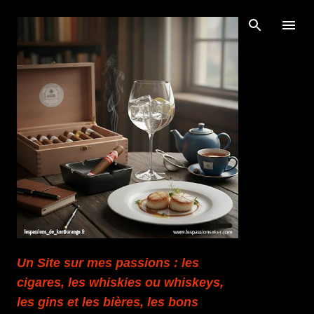
Accéder au contenu principal
Un Site sur mes passions : les
cigares, les whiskies ou whiskeys,
les gins et les bières, les bons