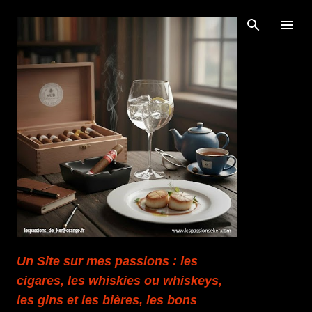
Accéder au contenu principal
Un Site sur mes passions : les
cigares, les whiskies ou whiskeys,
les gins et les bières, les bons