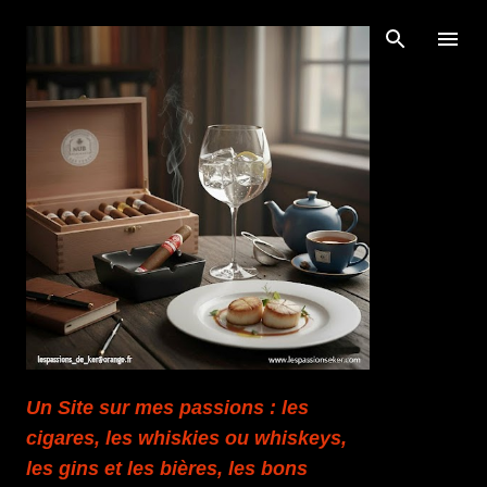
Accéder au contenu principal
Un Site sur mes passions : les
cigares, les whiskies ou whiskeys,
les gins et les bières, les bons