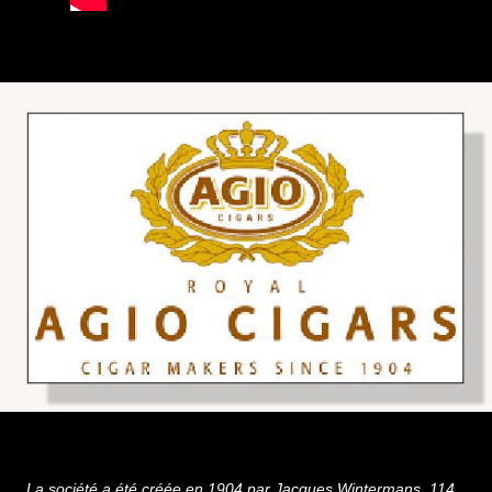
La société a été créée en 1904 par Jacques Wintermans. 114