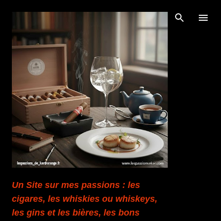
Accéder au contenu principal
Un Site sur mes passions : les
cigares, les whiskies ou whiskeys,
les gins et les bières, les bons