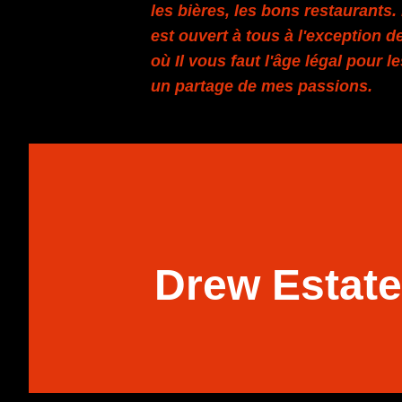
les bières, les bons restaurants
est ouvert à tous à l'exception de
où Il vous faut l'âge légal pour l
un partage de mes passions.
Drew Estate