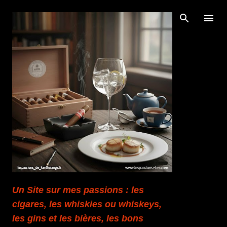
Accéder au contenu principal
Un Site sur mes passions : les
cigares, les whiskies ou whiskeys,
les gins et les bières, les bons