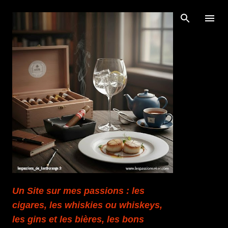
Accéder au contenu principal
Un Site sur mes passions : les
cigares, les whiskies ou whiskeys,
les gins et les bières, les bons