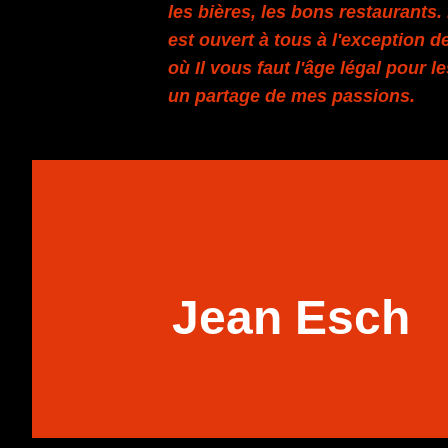
les bières, les bons restaurants
est ouvert à tous à l'exception de
où Il vous faut l'âge légal pour l
un partage de mes passions.
Jean Esch